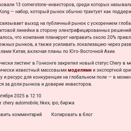
вовали 13 cornerstone-инвесторов, среди которых называлис
Kong — набор, который рынок обычно трактует как поддер
 связывает выход на публичный рынок с ускорением глоб
ктовой линейки в сторону электрифицированных решений. 
алось, что компания планирует направить около 20% прив
ежных рынков, а также усиливать локализацию через раз
лами Китая, включая планы по Юго-Восточной Азии.
чески листинг в Гонконге закрепил новый статус Chery в м
ически известный массовыми
моделями
и экспортной ори
у и ресурс для конкуренции на глобальном поле — в момен
ся за доли рынков и доверие инвесторов.
нтября 2025 в 12:10
 chery automobile; hkex; ipo; биржа
вить комментарий
Копировать в блог