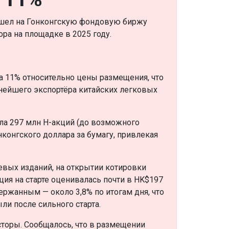
шел на Гонконгскую фондовую биржу
ра на площадке в 2025 году.
а 11% относительно цены размещения, что
пнейшего экспортёра китайских легковых
ла 297 млн H-акций (до возможного
онконгского доллара за бумагу, привлекая
вых изданий, на открытии котировки
ация на старте оценивалась почти в HK$197
ержанным — около 3,8% по итогам дня, что
и после сильного старта.
торы. Сообщалось, что в размещении