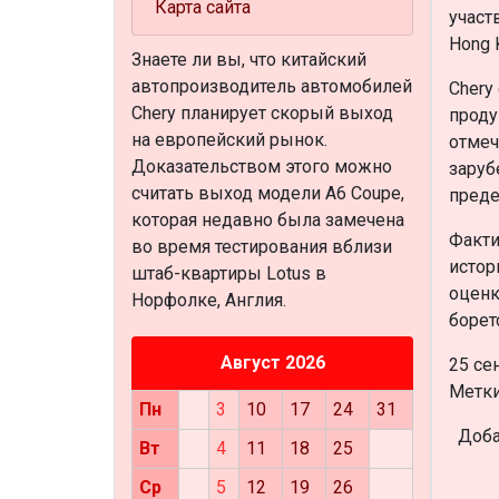
Карта сайта
участ
Hong 
Знаете ли вы, что
китайский
автопроизводитель автомобилей
Chery
Chery планирует скорый выход
проду
на европейский рынок.
отмеч
Доказательством этого можно
заруб
считать выход модели A6 Coupe,
преде
которая недавно была замечена
Факти
во время тестирования вблизи
истор
штаб-квартиры Lotus в
оценк
Норфолке, Англия.
борет
Август 2026
25 се
Метки:
Пн
3
10
17
24
31
Доба
Вт
4
11
18
25
Ср
5
12
19
26