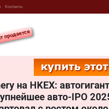
ы
Контакты
ery на HKEX: автогиган
упнейшее авто-IPO 2025
артовал с ростом окол