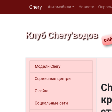
Chery
Автомобили
Новости
Опрос
Клуб Chery'водов
Модели Chery
Сервисные центры
Ch
О сайте
кр
Социальные сети
ст