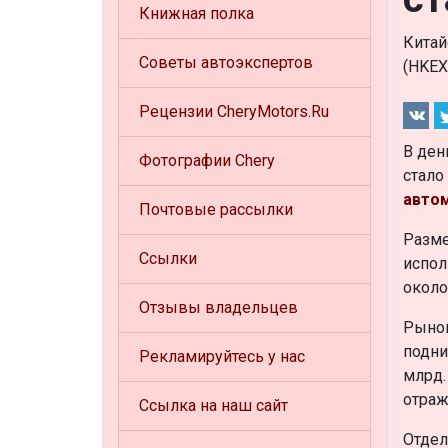
Книжная полка
Китай
Советы автоэкспертов
(HKEX
Рецензии CheryMotors.Ru
В ден
Фотографии Chery
стало
авто
Почтовые рассылки
Разме
Ссылки
испол
около
Отзывы владельцев
Рынок
подни
Рекламируйтесь у нас
млрд.
отраж
Ссылка на наш сайт
Отдел