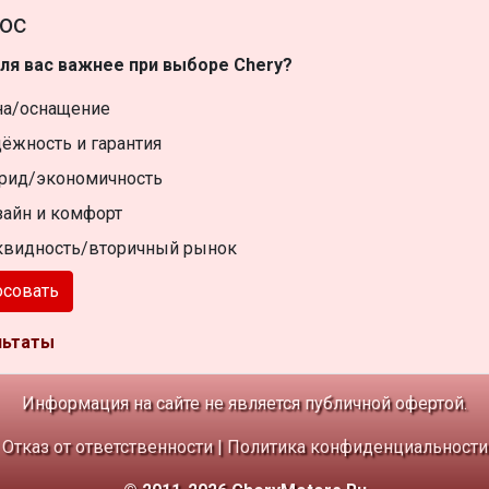
ос
ля вас важнее при выборе Chery?
на/оснащение
ёжность и гарантия
рид/экономичность
айн и комфорт
квидность/вторичный рынок
осовать
льтаты
Информация на сайте не является публичной офертой.
Отказ от ответственности
|
Политика конфиденциальности