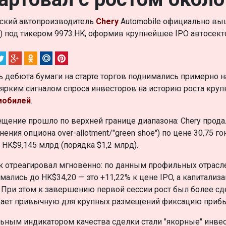
ский автопроизводитель
Chery
Automobile официально вы
) под тикером 9973.HK, оформив крупнейшее IPO автосекто
ь дебюта бумаги на старте торгов поднимались примерно н
 ярким сигналом спроса инвесторов на историю роста кру
мобилей
.
щение прошло по верхней границе диапазона: Chery прода
нения опциона over-allotment/"green shoe") по цене 30,75 г
 HK$9,145 млрд (порядка $1,2 млрд).
 отреагировал мгновенно: по данным профильных отрасле
мались до HK$34,20 — это +11,22% к цене IPO, а капитализ
 При этом к завершению первой сессии рост был более сд
ает привычную для крупных размещений фиксацию прибыл
ьным индикатором качества сделки стали "якорные" инвес