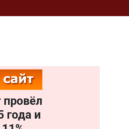
т провёл
 года и
о 11%