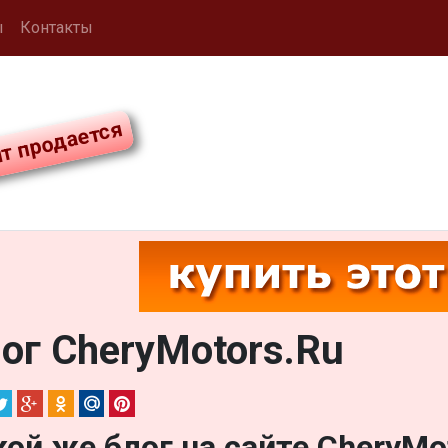
ы
Контакты
ог CheryMotors.Ru
кой же блог на сайте CheryM