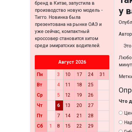
бренд в Китае, запустила в
у в
производство новую модель -
Тигго. Новинка была
Опубл
презентована на рынке ОАЭ и
уже сейчас, компактный
Автор
кроссовер становится хитом
среди эмиратских водителей.
Это
Любой
Август 2026
минут
Пн
3
10
17
24
31
Метк
Вт
4
11
18
25
Опр
Ср
5
12
19
26
Что д
Чт
6
13
20
27
Це
Пт
7
14
21
28
Над
Сб
1
8
15
22
29
Гиб