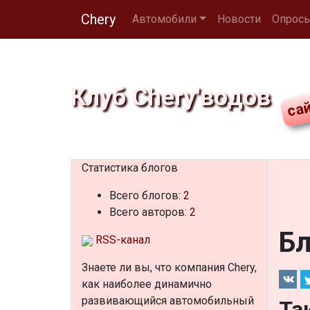
Chery
Автомобили
Новости
Опрос
Клуб Chery'водов
Статистика блогов
Всего блогов:
2
Всего авторов:
2
Бл
RSS-канал
Знаете ли вы, что
компания Chery,
как наиболее динамично
развивающийся автомобильный
Та